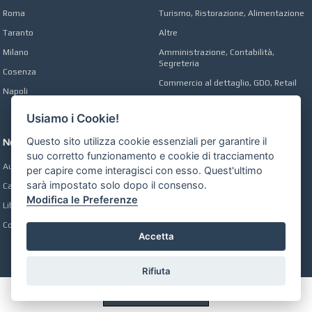
Roma
Turismo, Ristorazione, Alimentazione
Taranto
Altre
Milano
Amministrazione, Contabilità,
Segreteria
Cosenza
Commercio al dettaglio, GDO, Retail
Napoli
Operai, Produzione, Qualità
Usiamo i Cookie!
Questo sito utilizza cookie essenziali per garantire il
Network
suo corretto funzionamento e cookie di tracciamento
Automobili Online
per capire come interagisci con esso. Quest'ultimo
sarà impostato solo dopo il consenso.
Case Online
Modifica le Preferenze
Libri Online
Compravendita
Accetta
Rifiuta
Preferenze GDPR Cookie