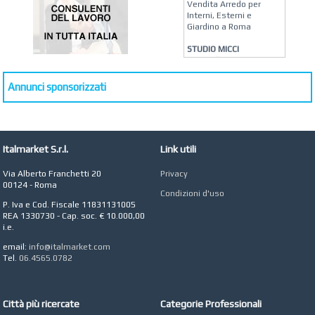
Vendita Arredo per
Interni, Esterni e
Giardino a Roma
STUDIO MICCI
Antonella Micci,
Commercialista e
Revisore dei Conti a
Annunci sponsorizzati
Roma
AZIENDA AGRICOLA DI
COLA
Azienda Agricola a
Italmarket S.r.l.
Link utili
Roma
CONCEPT POINT
Via Alberto Franchetti 20
Privacy
Digital marketing e Web
00124 - Roma
Condizioni d'uso
Agency
P. Iva e Cod. Fiscale 11831131005
REA 1330730 - Cap. soc. € 10.000,00
i.e.
email:
info@italmarket.com
Tel.
06.4565.0782
Città più ricercate
Categorie Professionali