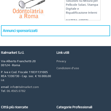
Soluzioni su Misura per
Pellicole Solari, Stampa
Digitale e
Riqualificazione Interni
MATERA ARREDI
Vendita Arredo per
Interni, Esterni e
Annunci sponsorizzati
Giardino a Roma
STUDIO MICCI
Antonella Micci,
Commercialista e
Revisore dei Conti a
Italmarket S.r.l.
Link utili
Roma
Via Alberto Franchetti 20
Privacy
AZIENDA AGRICOLA DI
00124 - Roma
COLA
Condizioni d'uso
Azienda Agricola a
P. Iva e Cod. Fiscale 11831131005
Roma
REA 1330730 - Cap. soc. € 10.000,00
i.e.
CONCEPT POINT
email:
info@italmarket.com
Digital marketing e Web
Tel.
06.4565.0782
Agency
Città più ricercate
Categorie Professionali