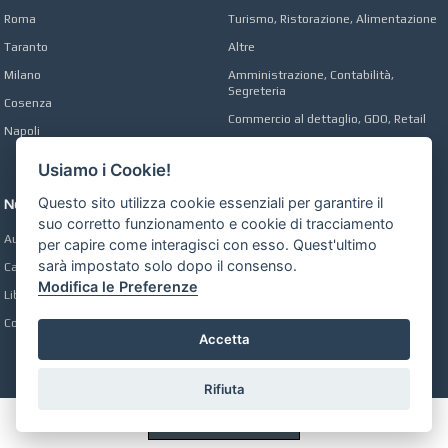
Roma
Turismo, Ristorazione, Alimentazione
Taranto
Altre
Milano
Amministrazione, Contabilità,
Segreteria
Cosenza
Commercio al dettaglio, GDO, Retail
Napoli
Operai, Produzione, Qualità
Usiamo i Cookie!
Questo sito utilizza cookie essenziali per garantire il
Network
suo corretto funzionamento e cookie di tracciamento
Automobili Online
per capire come interagisci con esso. Quest'ultimo
sarà impostato solo dopo il consenso.
Case Online
Modifica le Preferenze
Libri Online
Compravendita
Accetta
Rifiuta
Preferenze GDPR Cookie