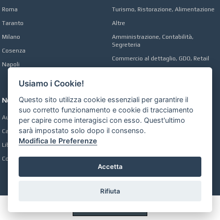
Roma
Turismo, Ristorazione, Alimentazione
Taranto
Altre
Milano
Amministrazione, Contabilità,
Segreteria
Cosenza
Commercio al dettaglio, GDO, Retail
Napoli
Operai, Produzione, Qualità
Usiamo i Cookie!
Questo sito utilizza cookie essenziali per garantire il
Network
suo corretto funzionamento e cookie di tracciamento
Automobili Online
per capire come interagisci con esso. Quest'ultimo
sarà impostato solo dopo il consenso.
Case Online
Modifica le Preferenze
Libri Online
Compravendita
Accetta
Rifiuta
Preferenze GDPR Cookie