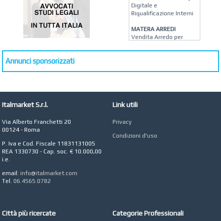
Digitale e
Riqualificazione Interni
MATERA ARREDI
Vendita Arredo per
Interni, Esterni e
Giardino a Roma
Annunci sponsorizzati
STUDIO MICCI
Antonella Micci,
Commercialista e
Revisore dei Conti a
Roma
Italmarket S.r.l.
Link utili
AZIENDA AGRICOLA DI
Via Alberto Franchetti 20
Privacy
COLA
00124 - Roma
Azienda Agricola a
Condizioni d'uso
Roma
P. Iva e Cod. Fiscale 11831131005
REA 1330730 - Cap. soc. € 10.000,00
CONCEPT POINT
i.e.
Digital marketing e Web
Agency
email:
info@italmarket.com
Tel.
06.4565.0782
Città più ricercate
Categorie Professionali