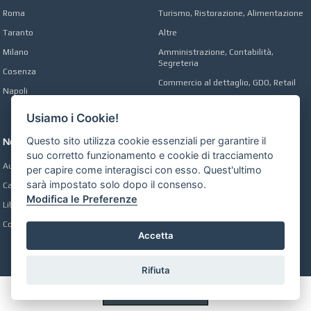
Roma
Turismo, Ristorazione, Alimentazione
Taranto
Altre
Milano
Amministrazione, Contabilità,
Segreteria
Cosenza
Commercio al dettaglio, GDO, Retail
Napoli
Operai, Produzione, Qualità
Usiamo i Cookie!
Questo sito utilizza cookie essenziali per garantire il
Network
suo corretto funzionamento e cookie di tracciamento
Automobili Online
per capire come interagisci con esso. Quest'ultimo
sarà impostato solo dopo il consenso.
Case Online
Modifica le Preferenze
Libri Online
Compravendita
Accetta
Rifiuta
Preferenze GDPR Cookie