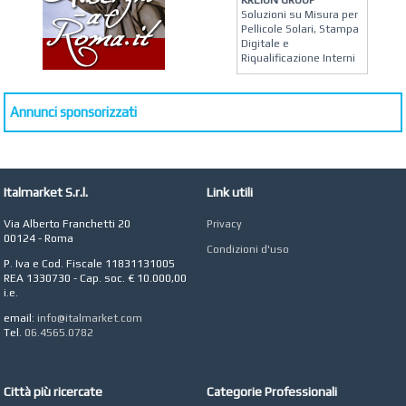
Soluzioni su Misura per
Pellicole Solari, Stampa
Digitale e
Riqualificazione Interni
MATERA ARREDI
Vendita Arredo per
Annunci sponsorizzati
Interni, Esterni e
Giardino a Roma
STUDIO MICCI
Antonella Micci,
Commercialista e
Italmarket S.r.l.
Link utili
Revisore dei Conti a
Roma
Via Alberto Franchetti 20
Privacy
00124 - Roma
AZIENDA AGRICOLA DI
Condizioni d'uso
COLA
P. Iva e Cod. Fiscale 11831131005
Azienda Agricola a
REA 1330730 - Cap. soc. € 10.000,00
Roma
i.e.
CONCEPT POINT
email:
info@italmarket.com
Digital marketing e Web
Tel.
06.4565.0782
Agency
Città più ricercate
Categorie Professionali