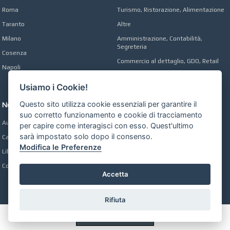
Roma
Turismo, Ristorazione, Alimentazione
Taranto
Altre
Milano
Amministrazione, Contabilità,
Segreteria
Cosenza
Commercio al dettaglio, GDO, Retail
Napoli
Operai, Produzione, Qualità
Usiamo i Cookie!
Questo sito utilizza cookie essenziali per garantire il
Network
suo corretto funzionamento e cookie di tracciamento
Automobili Online
per capire come interagisci con esso. Quest'ultimo
sarà impostato solo dopo il consenso.
Case Online
Modifica le Preferenze
Libri Online
Compravendita
Accetta
Rifiuta
Preferenze GDPR Cookie