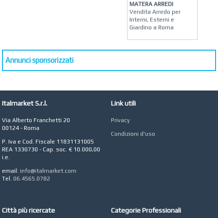
MATERA ARREDI
Vendita Arredo per
Interni, Esterni e
Giardino a Roma
STUDIO MICCI
Antonella Micci,
Commercialista e
Annunci sponsorizzati
Revisore dei Conti a
Roma
AZIENDA AGRICOLA DI
COLA
Italmarket S.r.l.
Link utili
Azienda Agricola a
Roma
Via Alberto Franchetti 20
Privacy
CONCEPT POINT
00124 - Roma
Condizioni d'uso
Digital marketing e Web
P. Iva e Cod. Fiscale 11831131005
Agency
REA 1330730 - Cap. soc. € 10.000,00
i.e.
email:
info@italmarket.com
Tel.
06.4565.0782
Città più ricercate
Categorie Professionali