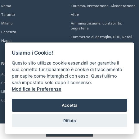
Roma
Turismo, Ristorazione, Alimentazione
Taranto
Altre
Milano
Amministrazione, Contabilità,
Segreteria
Cosenza
Commercio al dettaglio, GDO, Retail
Napoli
Operai, Produzione, Qualità
Usiamo i Cookie!
Questo sito utilizza cookie essenziali per garantire il
Network
suo corretto funzionamento e cookie di tracciamento
Automobili Online
per capire come interagisci con esso. Quest'ultimo
sarà impostato solo dopo il consenso.
Case Online
Modifica le Preferenze
Libri Online
Compravendita
Accetta
Rifiuta
Preferenze GDPR Cookie