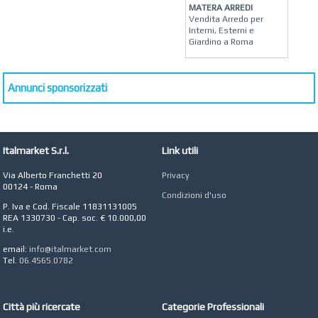
MATERA ARREDI
Vendita Arredo per
Interni, Esterni e
Giardino a Roma
STUDIO MICCI
Antonella Micci,
Commercialista e
Annunci sponsorizzati
Revisore dei Conti a
Roma
AZIENDA AGRICOLA DI
COLA
Italmarket S.r.l.
Link utili
Azienda Agricola a
Roma
Via Alberto Franchetti 20
Privacy
00124 - Roma
CONCEPT POINT
Condizioni d'uso
Digital marketing e Web
P. Iva e Cod. Fiscale 11831131005
Agency
REA 1330730 - Cap. soc. € 10.000,00
i.e.
email:
info@italmarket.com
Tel.
06.4565.0782
Città più ricercate
Categorie Professionali