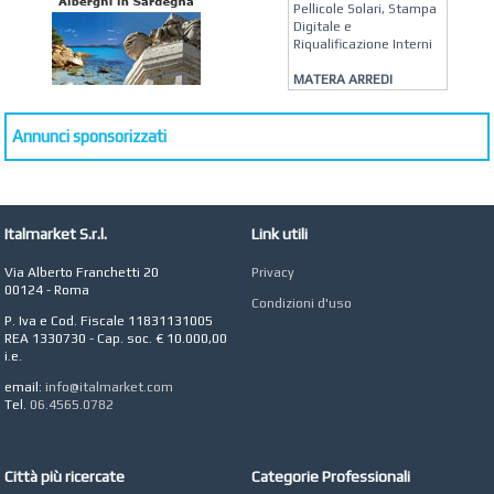
Pellicole Solari, Stampa
Digitale e
Riqualificazione Interni
MATERA ARREDI
Vendita Arredo per
Interni, Esterni e
Giardino a Roma
Annunci sponsorizzati
STUDIO MICCI
Antonella Micci,
Commercialista e
Revisore dei Conti a
Italmarket S.r.l.
Link utili
Roma
AZIENDA AGRICOLA DI
Via Alberto Franchetti 20
Privacy
COLA
00124 - Roma
Condizioni d'uso
Azienda Agricola a
P. Iva e Cod. Fiscale 11831131005
Roma
REA 1330730 - Cap. soc. € 10.000,00
i.e.
CONCEPT POINT
Digital marketing e Web
email:
info@italmarket.com
Agency
Tel.
06.4565.0782
Città più ricercate
Categorie Professionali