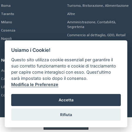
Roma
Turismo, Ristorazione, Alimentazione
Taranto
Altre
Milano
Amministrazione, Contabilità,
Segreteria
Cosenza
Commercio al dettaglio, GDO, Retail
Napoli
Operai, Produzione, Qualità
Usiamo i Cookie!
Questo sito utilizza cookie essenziali per garantire il
Network
suo corretto funzionamento e cookie di tracciamento
Automobili Online
per capire come interagisci con esso. Quest'ultimo
sarà impostato solo dopo il consenso.
Case Online
Modifica le Preferenze
Libri Online
Compravendita
Accetta
Rifiuta
Preferenze GDPR Cookie