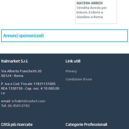
MATERA ARREDI
Vendita Arredo per
Interni, Esterni e
Giardino a Roma
STUDIO MICCI
Antonella Micci,
Commercialista e
Annunci sponsorizzati
Revisore dei Conti a
Roma
AZIENDA AGRICOLA DI
COLA
Italmarket S.r.l.
Link utili
Azienda Agricola a
Roma
Via Alberto Franchetti 20
Privacy
00124 - Roma
CONCEPT POINT
Condizioni d'uso
Digital marketing e Web
P. Iva e Cod. Fiscale 11831131005
Agency
REA 1330730 - Cap. soc. € 10.000,00
i.e.
email:
info@italmarket.com
Tel.
06.4565.0782
Città più ricercate
Categorie Professionali