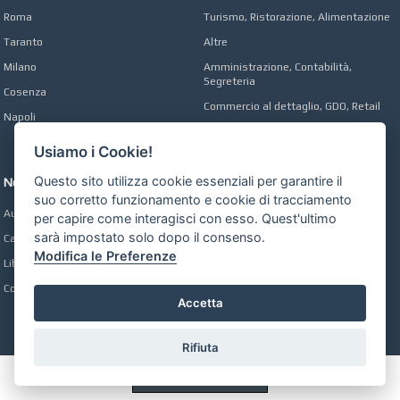
Roma
Turismo, Ristorazione, Alimentazione
Taranto
Altre
Milano
Amministrazione, Contabilità,
Segreteria
Cosenza
Commercio al dettaglio, GDO, Retail
Napoli
Operai, Produzione, Qualità
Usiamo i Cookie!
Questo sito utilizza cookie essenziali per garantire il
Network
suo corretto funzionamento e cookie di tracciamento
Automobili Online
per capire come interagisci con esso. Quest'ultimo
sarà impostato solo dopo il consenso.
Case Online
Modifica le Preferenze
Libri Online
Compravendita
Accetta
Rifiuta
Preferenze GDPR Cookie