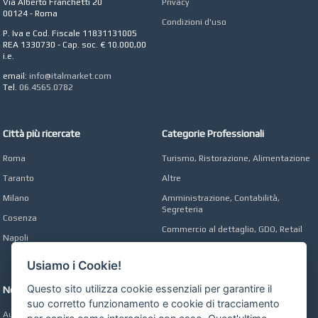
Roma
Via Alberto Franchetti 20
Privacy
00124 - Roma
Condizioni d'uso
CONCEPT POINT
P. Iva e Cod. Fiscale 11831131005
Digital marketing e Web
REA 1330730 - Cap. soc. € 10.000,00
Agency
i.e.
email:
info@italmarket.com
Tel.
06.4565.0782
Città più ricercate
Categorie Professionali
Roma
Turismo, Ristorazione, Alimentazione
Taranto
Altre
Milano
Amministrazione, Contabilità,
Segreteria
Cosenza
Commercio al dettaglio, GDO, Retail
Napoli
Operai, Produzione, Qualità
Usiamo i Cookie!
Questo sito utilizza cookie essenziali per garantire il
Network
suo corretto funzionamento e cookie di tracciamento
Automobili Online