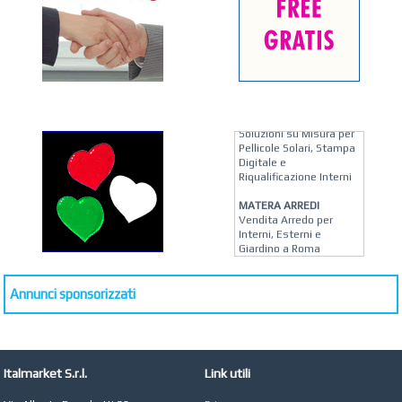
KREION GROUP
Soluzioni su Misura per
Pellicole Solari, Stampa
Digitale e
Riqualificazione Interni
MATERA ARREDI
Vendita Arredo per
Interni, Esterni e
Giardino a Roma
STUDIO MICCI
Antonella Micci,
Annunci sponsorizzati
Commercialista e
Revisore dei Conti a
Roma
AZIENDA AGRICOLA DI
Italmarket S.r.l.
Link utili
COLA
Azienda Agricola a