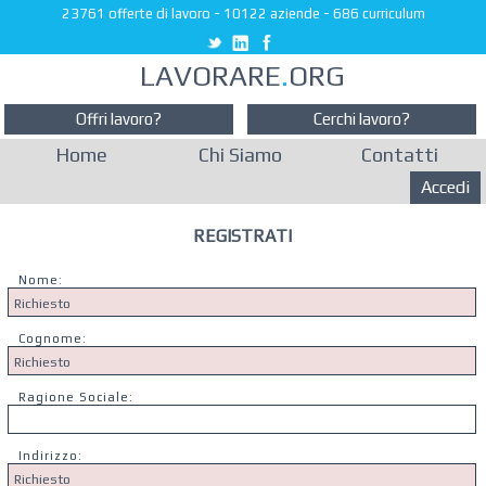
23761 offerte di lavoro
-
10122 aziende
-
686 curriculum
LAVORARE
.
ORG
Offri lavoro?
Cerchi lavoro?
Home
Chi Siamo
Contatti
Accedi
REGISTRATI
Nome:
Cognome:
Ragione Sociale:
Indirizzo: