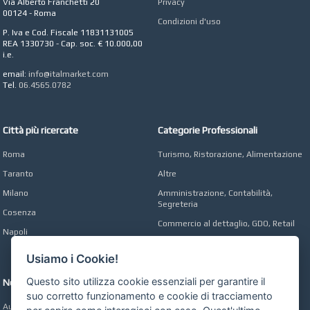
Via Alberto Franchetti 20
Privacy
Azienda Agricola a
00124 - Roma
Roma
Condizioni d'uso
P. Iva e Cod. Fiscale 11831131005
CONCEPT POINT
REA 1330730 - Cap. soc. € 10.000,00
Digital marketing e Web
i.e.
Agency
email:
info@italmarket.com
Tel.
06.4565.0782
Città più ricercate
Categorie Professionali
Roma
Turismo, Ristorazione, Alimentazione
Taranto
Altre
Milano
Amministrazione, Contabilità,
Segreteria
Cosenza
Commercio al dettaglio, GDO, Retail
Napoli
Operai, Produzione, Qualità
Usiamo i Cookie!
Questo sito utilizza cookie essenziali per garantire il
Network
suo corretto funzionamento e cookie di tracciamento
Automobili Online