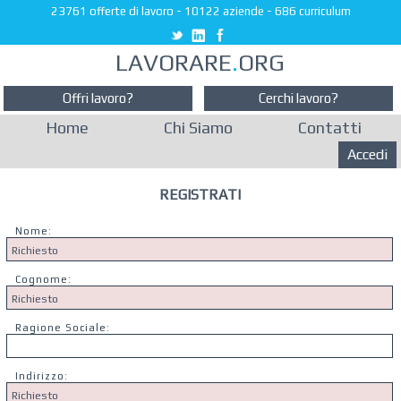
23761 offerte di lavoro
-
10122 aziende
-
686 curriculum
LAVORARE
.
ORG
Offri lavoro?
Cerchi lavoro?
Home
Chi Siamo
Contatti
Accedi
REGISTRATI
Nome:
Cognome:
Ragione Sociale:
Indirizzo: