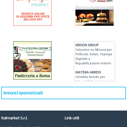
KREION GROUP
Soluzioni su Misura per
Pellicole Solari, Stampa
Digitale e
Riqualificazione Interni
MATERA ARREDI
Vendita Arredo per
Interni, Esterni e
Giardino a Roma
Annunci sponsorizzati
STUDIO MICCI
Antonella Micci,
Commercialista e
Revisore dei Conti a
Roma
Italmarket S.r.l.
Link utili
AZIENDA AGRICOLA DI
COLA