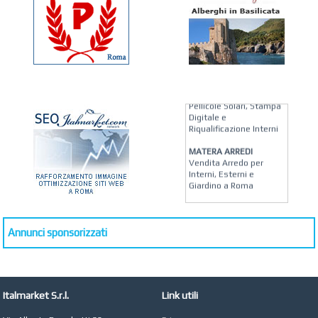
KREION GROUP
Soluzioni su Misura per
Pellicole Solari, Stampa
Digitale e
Riqualificazione Interni
MATERA ARREDI
Vendita Arredo per
Interni, Esterni e
Giardino a Roma
STUDIO MICCI
Antonella Micci,
Commercialista e
Annunci sponsorizzati
Revisore dei Conti a
Roma
AZIENDA AGRICOLA DI
COLA
Italmarket S.r.l.
Link utili
Azienda Agricola a
Roma