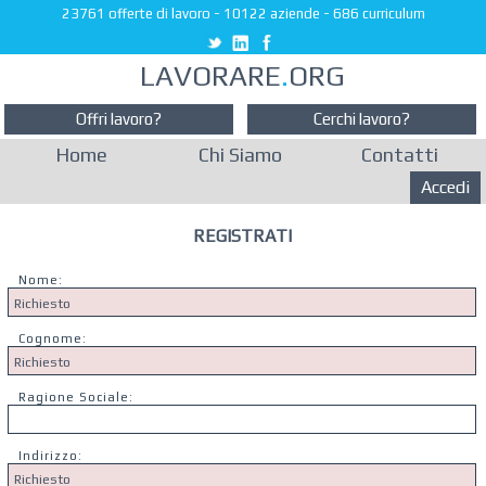
23761 offerte di lavoro
-
10122 aziende
-
686 curriculum
LAVORARE
.
ORG
Offri lavoro?
Cerchi lavoro?
Home
Chi Siamo
Contatti
Accedi
REGISTRATI
Nome:
Cognome:
Ragione Sociale:
Indirizzo: