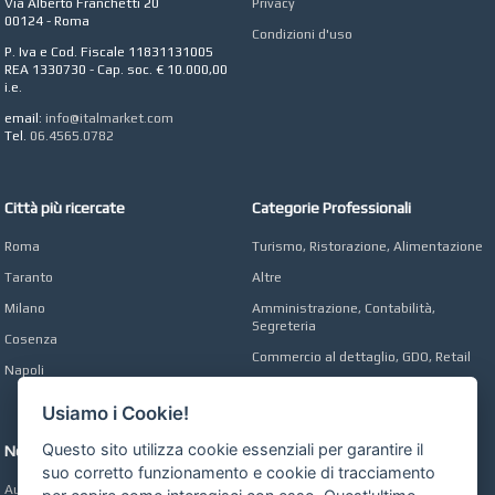
Via Alberto Franchetti 20
Privacy
CONCEPT POINT
00124 - Roma
Condizioni d'uso
Digital marketing e Web
P. Iva e Cod. Fiscale 11831131005
Agency
REA 1330730 - Cap. soc. € 10.000,00
i.e.
email:
info@italmarket.com
Tel.
06.4565.0782
Città più ricercate
Categorie Professionali
Roma
Turismo, Ristorazione, Alimentazione
Taranto
Altre
Milano
Amministrazione, Contabilità,
Segreteria
Cosenza
Commercio al dettaglio, GDO, Retail
Napoli
Operai, Produzione, Qualità
Usiamo i Cookie!
Questo sito utilizza cookie essenziali per garantire il
Network
suo corretto funzionamento e cookie di tracciamento
Automobili Online