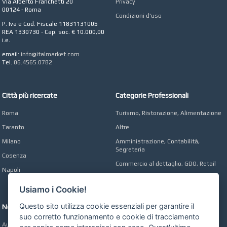
Roma
Via Alberto Franchetti 20
Privacy
00124 - Roma
Condizioni d'uso
AZIENDA AGRICOLA DI
P. Iva e Cod. Fiscale 11831131005
COLA
REA 1330730 - Cap. soc. € 10.000,00
Azienda Agricola a
i.e.
Roma
email:
info@italmarket.com
CONCEPT POINT
Tel.
06.4565.0782
Digital marketing e Web
Agency
Città più ricercate
Categorie Professionali
Roma
Turismo, Ristorazione, Alimentazione
Taranto
Altre
Milano
Amministrazione, Contabilità,
Segreteria
Cosenza
Commercio al dettaglio, GDO, Retail
Napoli
Operai, Produzione, Qualità
Usiamo i Cookie!
Questo sito utilizza cookie essenziali per garantire il
Network
suo corretto funzionamento e cookie di tracciamento
Automobili Online