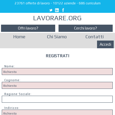
23761 offerte di lavoro
-
10122 aziende
-
686 curriculum
LAVORARE
.
ORG
Offri lavoro?
Cerchi lavoro?
Home
Chi Siamo
Contatti
Accedi
REGISTRATI
Nome:
Cognome:
Ragione Sociale:
Indirizzo: