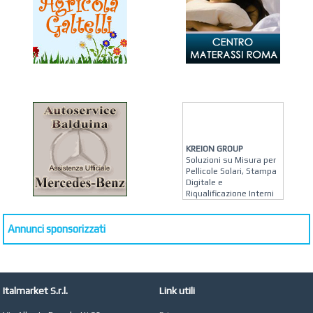
KREION GROUP
Soluzioni su Misura per
Pellicole Solari, Stampa
Digitale e
Riqualificazione Interni
MATERA ARREDI
Vendita Arredo per
Annunci sponsorizzati
Interni, Esterni e
Giardino a Roma
STUDIO MICCI
Antonella Micci,
Italmarket S.r.l.
Link utili
Commercialista e
Revisore dei Conti a