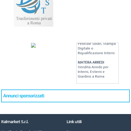
KREION GROUP
Soluzioni su Misura per
Pellicole Solari, Stampa
Digitale e
Riqualificazione Interni
MATERA ARREDI
Vendita Arredo per
Interni, Esterni e
Giardino a Roma
STUDIO MICCI
Antonella Micci,
Commercialista e
Annunci sponsorizzati
Revisore dei Conti a
Roma
AZIENDA AGRICOLA DI
COLA
Italmarket S.r.l.
Link utili
Azienda Agricola a
Roma