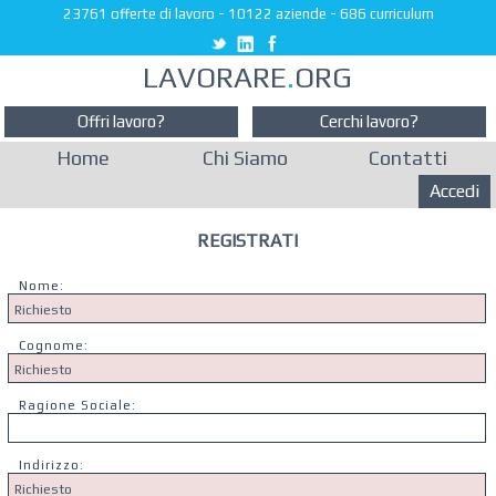
23761 offerte di lavoro
-
10122 aziende
-
686 curriculum
LAVORARE
.
ORG
Offri lavoro?
Cerchi lavoro?
Home
Chi Siamo
Contatti
Accedi
REGISTRATI
Nome:
Cognome:
Ragione Sociale:
Indirizzo: