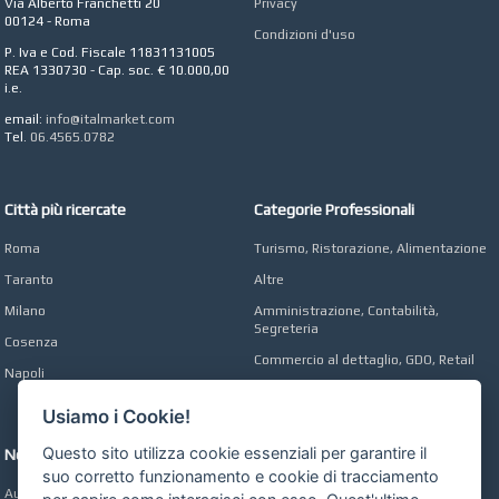
Via Alberto Franchetti 20
Privacy
CONCEPT POINT
00124 - Roma
Condizioni d'uso
Digital marketing e Web
P. Iva e Cod. Fiscale 11831131005
Agency
REA 1330730 - Cap. soc. € 10.000,00
i.e.
email:
info@italmarket.com
Tel.
06.4565.0782
Città più ricercate
Categorie Professionali
Roma
Turismo, Ristorazione, Alimentazione
Taranto
Altre
Milano
Amministrazione, Contabilità,
Segreteria
Cosenza
Commercio al dettaglio, GDO, Retail
Napoli
Operai, Produzione, Qualità
Usiamo i Cookie!
Questo sito utilizza cookie essenziali per garantire il
Network
suo corretto funzionamento e cookie di tracciamento
Automobili Online