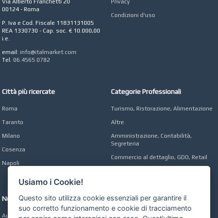
Via Alberto Franchetti 20
Privacy
CONCEPT POINT
00124 - Roma
Condizioni d'uso
Digital marketing e Web
P. Iva e Cod. Fiscale 11831131005
Agency
REA 1330730 - Cap. soc. € 10.000,00
i.e.
email:
info@italmarket.com
Tel.
06.4565.0782
Città più ricercate
Categorie Professionali
Roma
Turismo, Ristorazione, Alimentazione
Taranto
Altre
Milano
Amministrazione, Contabilità,
Segreteria
Cosenza
Commercio al dettaglio, GDO, Retail
Napoli
Operai, Produzione, Qualità
Usiamo i Cookie!
Questo sito utilizza cookie essenziali per garantire il
Network
suo corretto funzionamento e cookie di tracciamento
Automobili Online