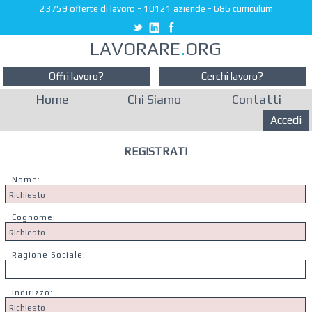
23759 offerte di lavoro
-
10121 aziende
-
686 curriculum
LAVORARE
.
ORG
Offri lavoro?
Cerchi lavoro?
Home
Chi Siamo
Contatti
Accedi
REGISTRATI
Nome:
Cognome:
Ragione Sociale:
Indirizzo: