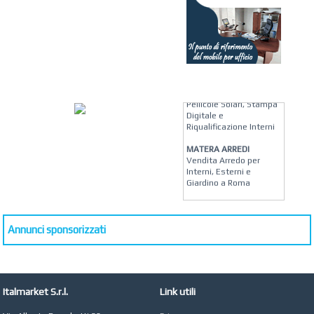
KREION GROUP
Soluzioni su Misura per
Pellicole Solari, Stampa
Digitale e
Riqualificazione Interni
MATERA ARREDI
Vendita Arredo per
Interni, Esterni e
Giardino a Roma
STUDIO MICCI
Antonella Micci,
Commercialista e
Annunci sponsorizzati
Revisore dei Conti a
Roma
AZIENDA AGRICOLA DI
COLA
Italmarket S.r.l.
Link utili
Azienda Agricola a
Roma