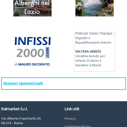
KREION GROUP
Soluzioni su Misura per
Pellicole Solari, Stampa
Digitale e
Riqualificazione Interni
MATERA ARREDI
Vendita Arredo per
Interni, Esterni e
Giardino a Roma
STUDIO MICCI
Antonella Micci,
Commercialista e
Annunci sponsorizzati
Revisore dei Conti a
Roma
AZIENDA AGRICOLA DI
COLA
Italmarket S.r.l.
Link utili
Azienda Agricola a
Roma
Via Alberto Franchetti 20
Privacy
00124 - Roma
CONCEPT POINT
Condizioni d'uso