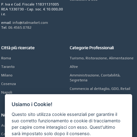
Digital marketing e Web
P. Iva e Cod. Fiscale 11831131005
Agency
REA 1330730 - Cap. soc. € 10.000,00
i.e.
email:
info@italmarket.com
Tel.
06.4565.0782
Città più ricercate
Categorie Professionali
Roma
Turismo, Ristorazione, Alimentazione
Taranto
Altre
Milano
Amministrazione, Contabilità,
Segreteria
Cosenza
Commercio al dettaglio, GDO, Retail
Napoli
Operai, Produzione, Qualità
Usiamo i Cookie!
Questo sito utilizza cookie essenziali per garantire il
Network
suo corretto funzionamento e cookie di tracciamento
Automobili Online
per capire come interagisci con esso. Quest'ultimo
sarà impostato solo dopo il consenso.
Case Online