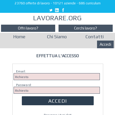
23760 offerte di lavoro
-
10121 aziende
-
686 curriculum
LAVORARE
.
ORG
Offri lavoro?
Cerchi lavoro?
Home
Chi Siamo
Contatti
Accedi
EFFETTUA L'ACCESSO
Email:
Password: