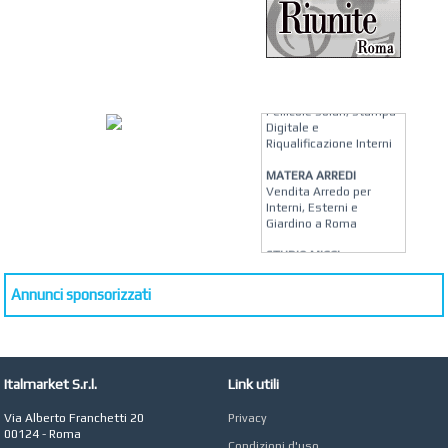
KREION GROUP
Soluzioni su Misura per
Pellicole Solari, Stampa
Digitale e
Riqualificazione Interni
MATERA ARREDI
Vendita Arredo per
Interni, Esterni e
Giardino a Roma
STUDIO MICCI
Antonella Micci,
Commercialista e
Annunci sponsorizzati
Revisore dei Conti a
Roma
AZIENDA AGRICOLA DI
COLA
Azienda Agricola a
Italmarket S.r.l.
Link utili
Roma
Via Alberto Franchetti 20
Privacy
CONCEPT POINT
00124 - Roma
Digital marketing e Web
Condizioni d'uso