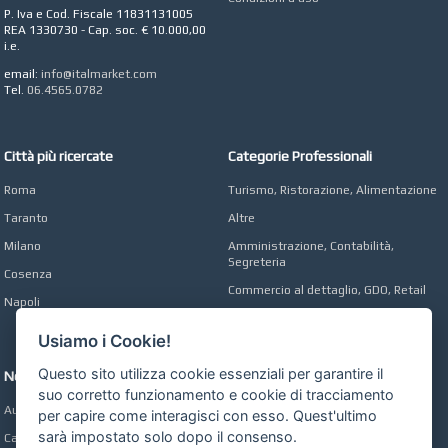
Agency
P. Iva e Cod. Fiscale 11831131005
REA 1330730 - Cap. soc. € 10.000,00
i.e.
email:
info@italmarket.com
Tel.
06.4565.0782
Città più ricercate
Categorie Professionali
Roma
Turismo, Ristorazione, Alimentazione
Taranto
Altre
Milano
Amministrazione, Contabilità,
Segreteria
Cosenza
Commercio al dettaglio, GDO, Retail
Napoli
Operai, Produzione, Qualità
Usiamo i Cookie!
Questo sito utilizza cookie essenziali per garantire il
Network
suo corretto funzionamento e cookie di tracciamento
Automobili Online
per capire come interagisci con esso. Quest'ultimo
sarà impostato solo dopo il consenso.
Case Online