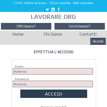
23761 offerte di lavoro
-
10122 aziende
-
686 curriculum
LAVORARE
.
ORG
Offri lavoro?
Cerchi lavoro?
Home
Chi Siamo
Contatti
Accedi
EFFETTUA L'ACCESSO
Email:
Password: