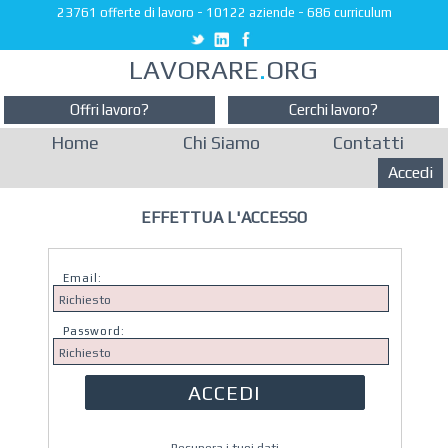
23761 offerte di lavoro
-
10122 aziende
-
686 curriculum
LAVORARE
.
ORG
Offri lavoro?
Cerchi lavoro?
Home
Chi Siamo
Contatti
Accedi
EFFETTUA L'ACCESSO
Email:
Password: