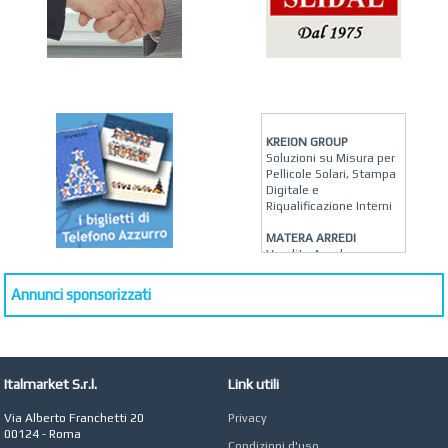
KREION GROUP
Soluzioni su Misura per
Pellicole Solari, Stampa
Digitale e
Riqualificazione Interni
MATERA ARREDI
Vendita Arredo per
Interni, Esterni e
Giardino a Roma
Annunci sponsorizzati
STUDIO MICCI
Antonella Micci,
Commercialista e
Revisore dei Conti a
Roma
Italmarket S.r.l.
Link utili
AZIENDA AGRICOLA DI
Via Alberto Franchetti 20
Privacy
COLA
00124 - Roma
Azienda Agricola a
Condizioni d'uso