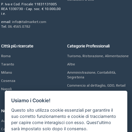
Roma
P. Iva e Cod. Fiscale 11831131005
REA 1330730 - Cap. soc. € 10.000,00
CONCEPT POINT
i.e.
Digital marketing e Web
email:
info@italmarket.com
Agency
Tel.
06.4565.0782
Città più ricercate
Categorie Professionali
Roma
Turismo, Ristorazione, Alimentazione
Taranto
Altre
Milano
Amministrazione, Contabilità,
Segreteria
Cosenza
Commercio al dettaglio, GDO, Retail
Napoli
Operai, Produzione, Qualità
Usiamo i Cookie!
Questo sito utilizza cookie essenziali per garantire il
Network
suo corretto funzionamento e cookie di tracciamento
Automobili Online
per capire come interagisci con esso. Quest'ultimo
sarà impostato solo dopo il consenso.
Case Online