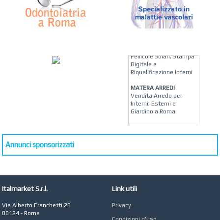
KREION GROUP
Soluzioni su Misura per
Pellicole Solari, Stampa
Digitale e
Riqualificazione Interni
MATERA ARREDI
Vendita Arredo per
Interni, Esterni e
Giardino a Roma
STUDIO MICCI
Antonella Micci,
Commercialista e
Annunci sponsorizzati
Revisore dei Conti a
Roma
AZIENDA AGRICOLA DI
COLA
Italmarket S.r.l.
Link utili
Azienda Agricola a
Roma
Via Alberto Franchetti 20
Privacy
CONCEPT POINT
00124 - Roma
Condizioni d'uso