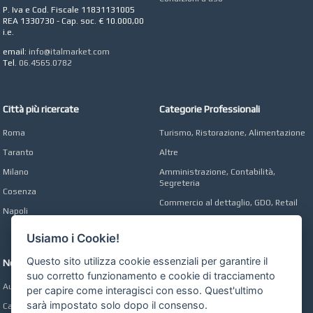
Digital marketing e Web
P. Iva e Cod. Fiscale 11831131005
Agency
REA 1330730 - Cap. soc. € 10.000,00
i.e.
email:
info@italmarket.com
Tel.
06.4565.0782
Città più ricercate
Categorie Professionali
Roma
Turismo, Ristorazione, Alimentazione
Taranto
Altre
Milano
Amministrazione, Contabilità,
Segreteria
Cosenza
Commercio al dettaglio, GDO, Retail
Napoli
Operai, Produzione, Qualità
Usiamo i Cookie!
Questo sito utilizza cookie essenziali per garantire il
Network
suo corretto funzionamento e cookie di tracciamento
Automobili Online
per capire come interagisci con esso. Quest'ultimo
sarà impostato solo dopo il consenso.
Case Online