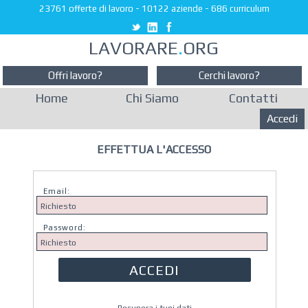
23761 offerte di lavoro
-
10122 aziende
-
686 curriculum
LAVORARE
.
ORG
Offri lavoro?
Cerchi lavoro?
Home
Chi Siamo
Contatti
Accedi
EFFETTUA L'ACCESSO
Email:
Password: