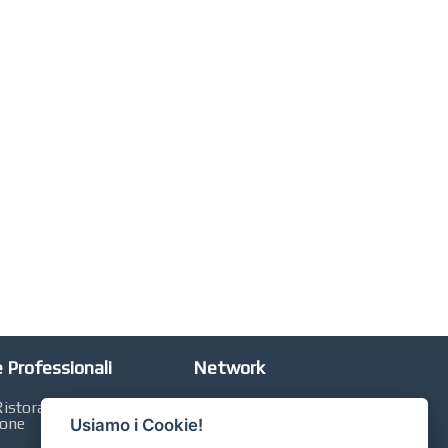
 Professionali
Network
istorazione,
Automobili Online
ione
Usiamo i Cookie!
Case Online