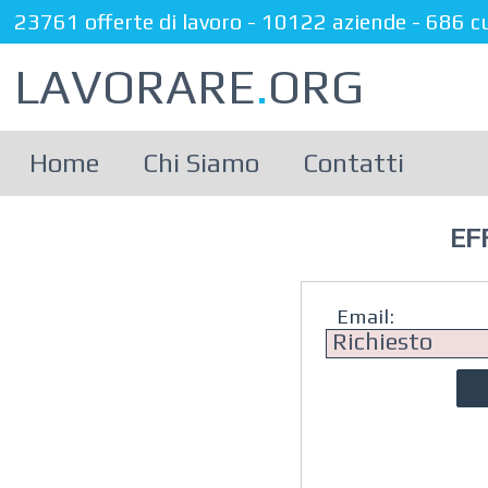
23761 offerte di lavoro
-
10122 aziende
-
686 c
LAVORARE
.
ORG
Home
Chi Siamo
Contatti
EF
Email: