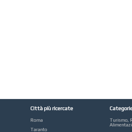
Città più ricercate
Categorie
Roma
Turismo, R
Alimentaz
Taranto