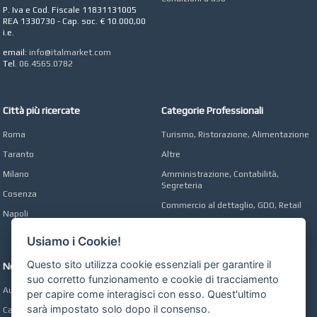
Azienda Agricola a
P. Iva e Cod. Fiscale 11831131005
Roma
REA 1330730 - Cap. soc. € 10.000,00
i.e.
CONCEPT POINT
Digital marketing e Web
email:
info@italmarket.com
Agency
Tel.
06.4565.0782
Città più ricercate
Categorie Professionali
Roma
Turismo, Ristorazione, Alimentazione
Taranto
Altre
Milano
Amministrazione, Contabilità,
Segreteria
Cosenza
Commercio al dettaglio, GDO, Retail
Napoli
Operai, Produzione, Qualità
Usiamo i Cookie!
Questo sito utilizza cookie essenziali per garantire il
Network
suo corretto funzionamento e cookie di tracciamento
Automobili Online
per capire come interagisci con esso. Quest'ultimo
sarà impostato solo dopo il consenso.
Case Online