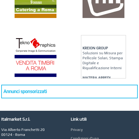
KREION GROUP
Soluzioni su Misura per
Pellicole Solari, Stampa
Digitale e
Riqualificazione Interni
MATERA ARREDI
Vendita Arredo per
Interni, Esterni e
Annunci sponsorizzati
Giardino a Roma
STUDIO MICCI
Antonella Micci,
Commercialista e
Revisore dei Conti a
Italmarket S.r.l.
Link utili
Roma
Via Alberto Franchetti 20
Privacy
AZIENDA AGRICOLA DI
00124 - Roma
COLA
Condizioni d'uso