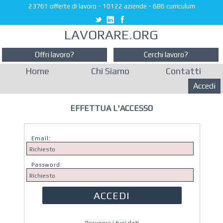
23761 offerte di lavoro
-
10122 aziende
-
686 curriculum
LAVORARE
.
ORG
Offri lavoro?
Cerchi lavoro?
Home
Chi Siamo
Contatti
Accedi
EFFETTUA L'ACCESSO
Email:
Password: