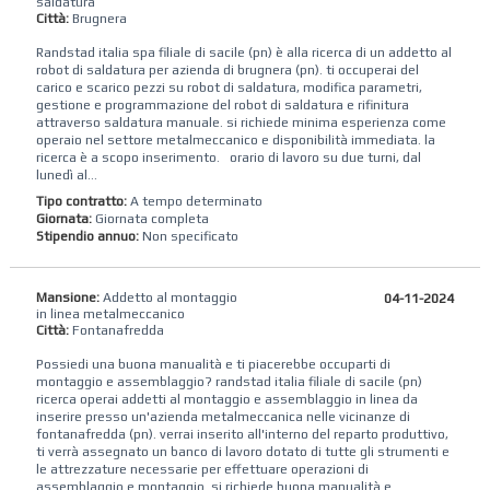
saldatura
Città:
Brugnera
Randstad‌ ‌italia‌ ‌spa‌ ‌filiale di sacile (pn) ‌è alla‌ ‌ricerca‌ ‌di‌ ‌un addetto al
robot di saldatura per azienda di brugnera (pn). ti occuperai del
carico e scarico pezzi su robot di saldatura, modifica parametri,
gestione e programmazione del robot di saldatura e rifinitura
attraverso saldatura manuale. si richiede minima esperienza come
operaio nel settore metalmeccanico e disponibilità immediata. la
ricerca è a scopo inserimento. ‌ ‌ orario di lavoro su due turni, dal
lunedì al...
Tipo contratto:
A tempo determinato
Giornata:
Giornata completa
Stipendio annuo:
Non specificato
Mansione:
Addetto al montaggio
04-11-2024
in linea metalmeccanico
Città:
Fontanafredda
Possiedi una buona manualità e ti piacerebbe occuparti di
montaggio e assemblaggio? randstad italia filiale di sacile (pn)
ricerca operai addetti al montaggio e assemblaggio in linea da
inserire presso un'azienda metalmeccanica nelle vicinanze di
fontanafredda (pn). verrai inserito all'interno del reparto produttivo,
ti verrà assegnato un banco di lavoro dotato di tutte gli strumenti e
le attrezzature necessarie per effettuare operazioni di
assemblaggio e montaggio. si richiede buona manualità e