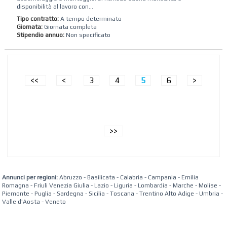
disponibilità al lavoro con...
Tipo contratto:
A tempo determinato
Giornata:
Giornata completa
Stipendio annuo:
Non specificato
<<
<
3
4
5
6
>
>>
Annunci per regioni:
Abruzzo
-
Basilicata
-
Calabria
-
Campania
-
Emilia
Romagna
-
Friuli Venezia Giulia
-
Lazio
-
Liguria
-
Lombardia
-
Marche
-
Molise
-
Piemonte
-
Puglia
-
Sardegna
-
Sicilia
-
Toscana
-
Trentino Alto Adige
-
Umbria
-
Valle d'Aosta
-
Veneto