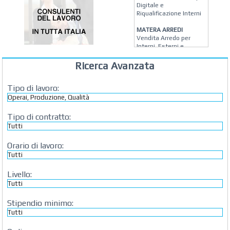
Digitale e
Riqualificazione Interni
MATERA ARREDI
Vendita Arredo per
Interni, Esterni e
Giardino a Roma
Ricerca Avanzata
STUDIO MICCI
Antonella Micci,
Commercialista e
Tipo di lavoro:
Revisore dei Conti a
Roma
Tipo di contratto:
AZIENDA AGRICOLA DI
COLA
Azienda Agricola a
Roma
Orario di lavoro:
CONCEPT POINT
Digital marketing e Web
Livello:
Agency
Stipendio minimo: