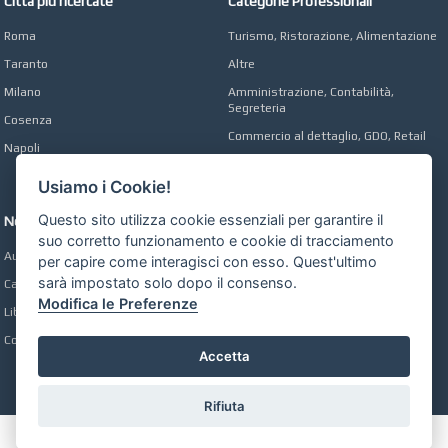
Città più ricercate
Categorie Professionali
Roma
Turismo, Ristorazione, Alimentazione
Taranto
Altre
Milano
Amministrazione, Contabilità,
Segreteria
Cosenza
Commercio al dettaglio, GDO, Retail
Napoli
Operai, Produzione, Qualità
Usiamo i Cookie!
Questo sito utilizza cookie essenziali per garantire il
Network
suo corretto funzionamento e cookie di tracciamento
Automobili Online
per capire come interagisci con esso. Quest'ultimo
sarà impostato solo dopo il consenso.
Case Online
Modifica le Preferenze
Libri Online
Compravendita
Accetta
Rifiuta
Preferenze GDPR Cookie