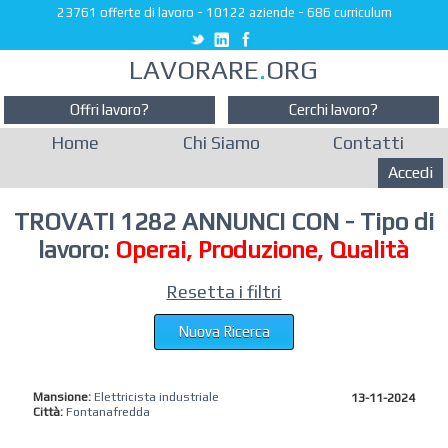
23761 offerte di lavoro
-
10122 aziende
-
686 curriculum
LAVORARE
.
ORG
Offri lavoro?
Cerchi lavoro?
Home
Chi Siamo
Contatti
Accedi
TROVATI 1282 ANNUNCI CON - Tipo di
lavoro:
Operai, Produzione, Qualità
Resetta i filtri
Nuova Ricerca
Mansione:
Elettricista industriale
13-11-2024
Città:
Fontanafredda