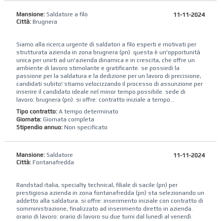
Mansione:
Saldatore a filo
11-11-2024
Città:
Brugnera
Siamo alla ricerca urgente di saldatori a filo esperti e motivati per
strutturata azienda in zona brugnera (pn). questa è un'opportunità
unica per unirti ad un'azienda dinamica e in crescita, che offre un
ambiente di lavoro stimolante e gratificante. se possiedi la
passione per la saldatura e la dedizione per un lavoro di precisione,
candidati subito! stiamo velocizzando il processo di assunzione per
inserire il candidato ideale nel minor tempo possibile. sede di
lavoro: brugnera (pn). si offre: contratto iniziale a tempo...
Tipo contratto:
A tempo determinato
Giornata:
Giornata completa
Stipendio annuo:
Non specificato
Mansione:
Saldatore
11-11-2024
Città:
Fontanafredda
Randstad italia, specialty technical, filiale di sacile (pn) per
prestigiosa azienda in zona fontanafredda (pn) sta selezionando un
addetto alla saldatura. si offre: inserimento iniziale con contratto di
somministrazione, finalizzato ad inserimento diretto in azienda.
orario di lavoro: orario di lavoro su due turni dal lunedì al venerdì.