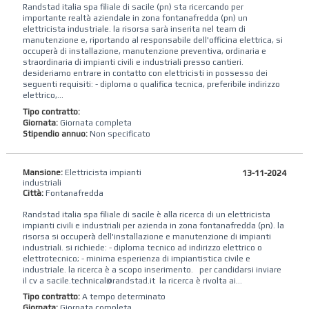
Randstad italia spa filiale di sacile (pn) sta ricercando per
importante realtà aziendale in zona fontanafredda (pn) un
elettricista industriale. la risorsa sarà inserita nel team di
manutenzione e, riportando al responsabile dell'officina elettrica, si
occuperà di installazione, manutenzione preventiva, ordinaria e
straordinaria di impianti civili e industriali presso cantieri.
desideriamo entrare in contatto con elettricisti in possesso dei
seguenti requisiti: - diploma o qualifica tecnica, preferibile indirizzo
elettrico,...
Tipo contratto:
Giornata:
Giornata completa
Stipendio annuo:
Non specificato
Mansione:
Elettricista impianti
13-11-2024
industriali
Città:
Fontanafredda
Randstad‌ ‌italia‌ ‌spa‌ ‌filiale di sacile ‌è ‌alla‌ ‌ricerca‌ ‌di‌ un elettricista
impianti civili e industriali per azienda in zona fontanafredda (pn). la
risorsa si occuperà dell'installazione e manutenzione di impianti
industriali. si richiede: - diploma tecnico ad indirizzo elettrico o
elettrotecnico; - minima esperienza di impiantistica civile e
industriale. la ricerca è a scopo inserimento. ‌ ‌ per candidarsi inviare
il cv a sacile.technical@randstad.it ‌ la ricerca è rivolta ai...
Tipo contratto:
A tempo determinato
Giornata:
Giornata completa