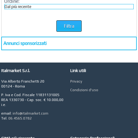
Ordine:
Annunci sponsorizzati
Italmarket S.r.l.
Link utili
Via Alberto Franchetti 20
Privacy
00124 - Roma
Condizioni d'uso
P. Iva e Cod. Fiscale 11831131005
REA 1330730 - Cap. soc. € 10.000,00
i.e.
email:
info@italmarket.com
Tel.
06.4565.0782