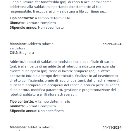
luogo di lavoro: fontanafredda (pn). di cosa ti occuperai? come
addetto/a alla saldatura, riportando direttamente al tuo
responsabile, ti occuperai di: - saldatura a filo continuo su...
Tipo contratto:
A tempo determinato
Giornata:
Giornata completa
Stipendio annuo:
Non specificato
Mansione:
Addetto robot di
11-11-2024
saldatura
Città:
Brugnera
Addetto/a robot di saldatura randstad italia spa, filiale di sacile
(pn), è alla ricerca di un addetto al robot di saldatura per azienda
cliente di brugnera (pn). sede di lavoro: brugnera (pn). si offre:
contratto iniziale a tempo determinato, finalizzato ad inserimento
diretto con l’azienda. orario di lavoro: due turni, dal lunedì al venerdì.
di cosa ti occuperai? ti occuperai del carico e scarico pezzi su robot
di saldatura, modifica parametri, gestione e programmazione del
robot di saldatura e rifinitura attraverso...
Tipo contratto:
A tempo determinato
Giornata:
Giornata completa
Stipendio annuo:
Non specificato
Mansione:
Addetto robot di
11-11-2024