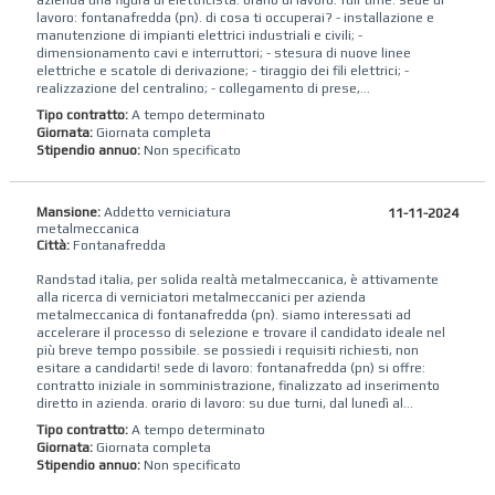
azienda una figura di elettricista. orario di lavoro: full time. sede di
lavoro: fontanafredda (pn). di cosa ti occuperai? - installazione e
manutenzione di impianti elettrici industriali e civili; -
dimensionamento cavi e interruttori; - stesura di nuove linee
elettriche e scatole di derivazione; - tiraggio dei fili elettrici; -
realizzazione del centralino; - collegamento di prese,...
Tipo contratto:
A tempo determinato
Giornata:
Giornata completa
Stipendio annuo:
Non specificato
Mansione:
Addetto verniciatura
11-11-2024
metalmeccanica
Città:
Fontanafredda
Randstad italia, per solida realtà metalmeccanica, è attivamente
alla ricerca di verniciatori metalmeccanici per azienda
metalmeccanica di fontanafredda (pn). siamo interessati ad
accelerare il processo di selezione e trovare il candidato ideale nel
più breve tempo possibile. se possiedi i requisiti richiesti, non
esitare a candidarti! sede di lavoro: fontanafredda (pn) si offre:
contratto iniziale in somministrazione, finalizzato ad inserimento
diretto in azienda. orario di lavoro: su due turni, dal lunedì al...
Tipo contratto:
A tempo determinato
Giornata:
Giornata completa
Stipendio annuo:
Non specificato