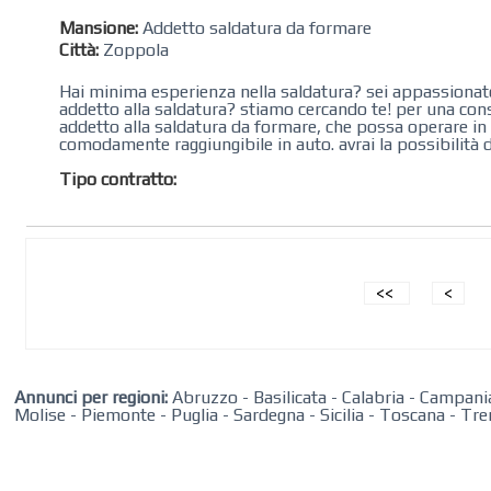
Mansione:
Addetto saldatura da formare
Città:
Zoppola
Hai minima esperienza nella saldatura? sei appassionato
addetto alla saldatura? stiamo cercando te! per una con
addetto alla saldatura da formare, che possa operare in u
comodamente raggiungibile in auto. avrai la possibilità di
Tipo contratto:
<<
<
Annunci per regioni:
Abruzzo
-
Basilicata
-
Calabria
-
Campani
Molise
-
Piemonte
-
Puglia
-
Sardegna
-
Sicilia
-
Toscana
-
Tre