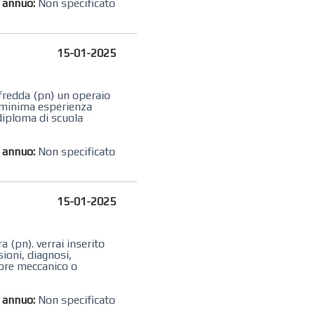
o annuo:
Non specificato
15-01-2025
afredda (pn) un operaio
e minima esperienza
diploma di scuola
o annuo:
Non specificato
15-01-2025
a (pn). verrai inserito
sioni, diagnosi,
ttore meccanico o
o annuo:
Non specificato