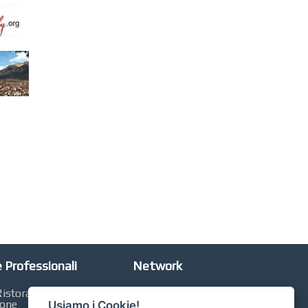
 Professionali
Network
istorazione,
Automobili Online
ione
Usiamo i Cookie!