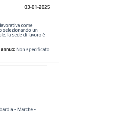
03-01-2025
 lavorativa come
mo selezionando un
e. la sede di lavoro è
o annuo:
Non specificato
bardia
-
Marche
-