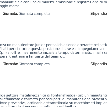
nuale e sia con uso di muletti, emissione e registrazione di bo
ggio merce. ...
Giornata:
Giornata completa
Stipendi
urgenza un manutentore junior per solida azienda operante nel set
ficati per ricoprire questa posizione chiave e ci impegniamo a re
e (pn) si offre: inserimento iniziale a tempo determinato, finaliz
erai?: entrerai a far parte del team di...
Giornata:
Giornata completa
Stipendi
azienda settore metalmeccanica di fontanafredda (pn) un manutento
rai affiancato e formato per occuparti di manutenzione preventiv
zione preventiva, ordinaria e straordinaria su macchine ed impiant
eam di produzione per garantire la continuità di...