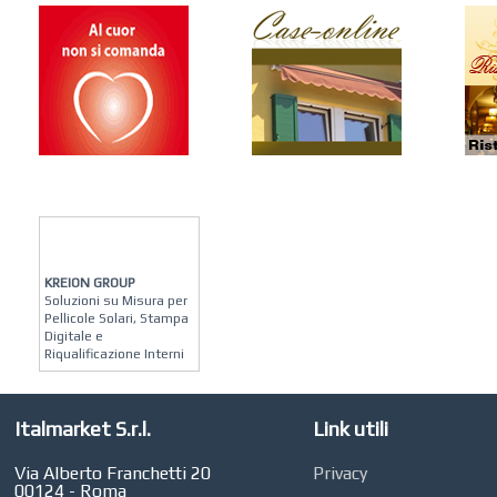
KREION GROUP
Soluzioni su Misura per
Pellicole Solari, Stampa
Digitale e
Riqualificazione Interni
MATERA ARREDI
Vendita Arredo per
Interni, Esterni e
Italmarket S.r.l.
Link utili
Giardino a Roma
STUDIO MICCI
Via Alberto Franchetti 20
Privacy
Antonella Micci,
00124 - Roma