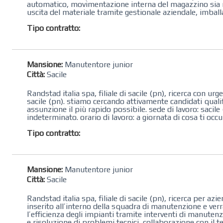
automatico, movimentazione interna del magazzino sia ma
uscita del materiale tramite gestionale aziendale, imballa
Tipo contratto:
Mansione:
Manutentore junior
Città:
Sacile
Randstad italia spa, filiale di sacile (pn), ricerca con 
sacile (pn). stiamo cercando attivamente candidati quali
assunzione il più rapido possibile. sede di lavoro: ​sacil
indeterminato. orario di lavoro: a giornata di cosa ti occup
Tipo contratto:
Mansione:
Manutentore junior
Città:
Sacile
Randstad italia spa, filiale di sacile (pn), ricerca per 
inserito all’interno della squadra di manutenzione e ver
l’efficienza degli impianti tramite interventi di manuten
e risoluzione di problemi tecnici, collaborazione con il t