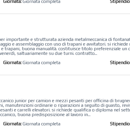
Giornata:
Giornata completa
Stipendi
ndo per importante e strutturata azienda metalmeccanica di fontan
ggio e assemblaggio con uso di trapani e avvitatori. si richied
e trapani, buona manualità. costituisce titolo preferenziale un 
 venerdì, saltuariamente su due turni. contratto...
Giornata:
Giornata completa
Stipendi
ccanico junior per ​camion e mezzi pesanti per officina di brugner
oni​, manutenzioni​ ordinarie o riparazioni a seguito di guasto, revi
anti e carrelli elevatori. si richiede qualifica o diploma nel se
canico, buona predisposizione al lavoro in...
Giornata:
Giornata completa
Stipendi