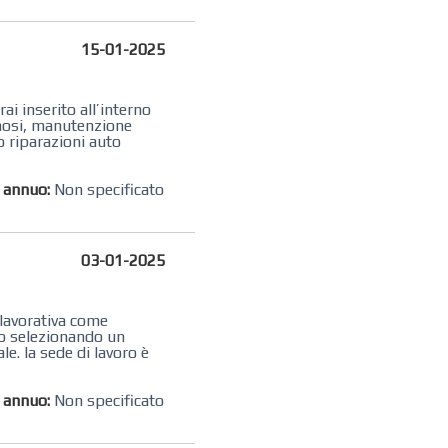
15-01-2025
ai inserito all’interno
agnosi, manutenzione
o riparazioni auto
o annuo:
Non specificato
03-01-2025
 lavorativa come
mo selezionando un
e. la sede di lavoro è
o annuo:
Non specificato