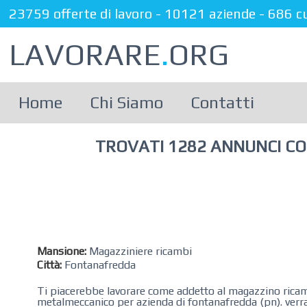
23759 offerte di lavoro
-
10121 aziende
-
686 c
LAVORARE
.
ORG
Home
Chi Siamo
Contatti
TROVATI 1282 ANNUNCI CON 
Mansione:
Magazziniere ricambi
Città:
Fontanafredda
Ti piacerebbe lavorare come addetto al magazzino ricambi? rands
metalmeccanico per azienda di fontanafredda (pn). verrai