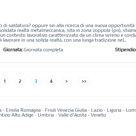
 di saldatura? oppure sei alla ricerca di una nuova opportunità
solidata realtà metalmeccanica, sita in zona zoppola (pn), stia
n contesto lavorativo caratterizzato da un clima sereno e cordial
 lavorare in una solida realtà, con una lunga tradizione nel...
Giornata:
Giornata completa
Stipendi
1
2
3
4
>
>>
a
-
Emilia Romagna
-
Friuli Venezia Giulia
-
Lazio
-
Liguria
-
Lom
ntino Alto Adige
-
Umbria
-
Valle d'Aosta
-
Veneto