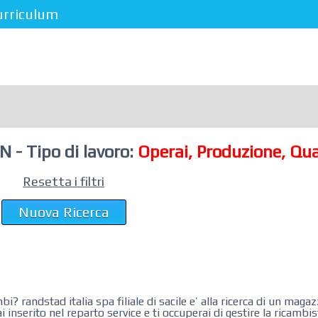
urriculum
- Tipo di lavoro:
Operai, Produzione, Qua
Resetta i filtri
Nuova Ricerca
tad‌ ‌italia‌ ‌spa‌ ‌filiale di sacile ‌e’‌ ‌alla‌ ‌ricerca‌ ‌di‌ un ma
 inserito nel reparto service e ti occuperai di gestire la ricamb