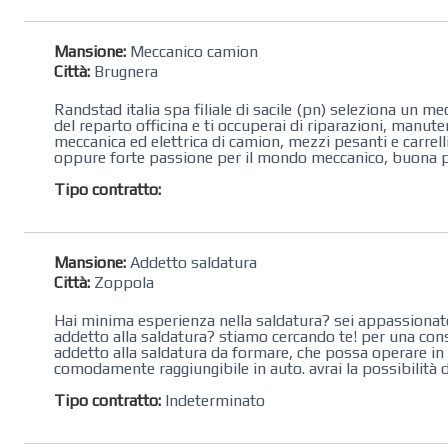
Mansione:
Meccanico camion
Città:
Brugnera
Randstad italia spa filiale di sacile (pn) seleziona un me
del reparto officina ​e ti occuperai di riparazioni​, manut
meccanica ed elettrica di ​camion, mezzi pesanti e carrell
oppure forte passione per il mondo meccanico, buona pre
Tipo contratto:
Mansione:
Addetto saldatura
Città:
Zoppola
Hai minima esperienza nella saldatura? sei appassionato
addetto alla saldatura? stiamo cercando te! per una con
addetto alla saldatura da formare, che possa operare in u
comodamente raggiungibile in auto. avrai la possibilità di
Tipo contratto:
Indeterminato