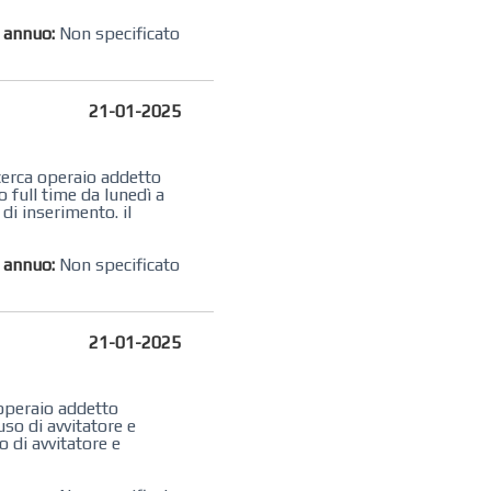
o annuo:
Non specificato
21-01-2025
cerca operaio addetto
 full time da lunedì a
di inserimento. il
o annuo:
Non specificato
21-01-2025
n operaio ​addetto
so di avvitatore e
 di avvitatore e