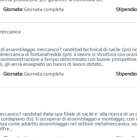
Giornata:
Giornata completa
Stipendi
meccanica
di assemblaggio meccanico? randstad technical di sacile (pn) ri
eccanica di fontanafredda (pn). il lavoro si struttura con orario
le in somministrazione a tempo determinato con buone prospettive 
o, gli verrà assegnato un banco di lavoro dotato...
Giornata:
Giornata completa
Stipendi
 randstad‌ ‌italia‌ ‌spa‌ ‌filiale di sacile ‌e’‌ ‌alla‌ ‌ricerca‌ ‌di‌ u
cordignano (tv). ti occuperai di assemblaggio e montaggio, con u
enza ​come addetto assemblaggio nel settore metalmeccanico, uso
ffre...