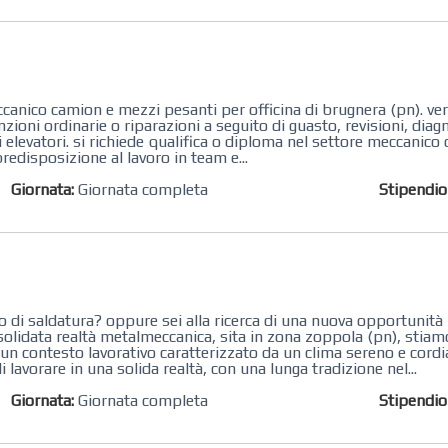
ccanico ​camion e mezzi pesanti per officina di brugnera (pn). verr
enzioni​ ordinarie o riparazioni a seguito di guasto, revisioni, di
i elevatori. si richiede qualifica o diploma nel settore meccanico 
disposizione al lavoro in team e...
Giornata:
Giornata completa
Stipendi
 di saldatura? oppure sei alla ricerca di una nuova opportunità
solidata realtà metalmeccanica, sita in zona zoppola (pn), stia
n contesto lavorativo caratterizzato da un clima sereno e cordial
 lavorare in una solida realtà, con una lunga tradizione nel...
Giornata:
Giornata completa
Stipendi