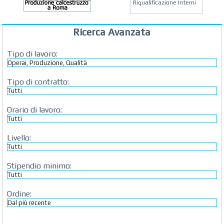
Riqualificazione Interni
MATERA ARREDI
Vendita Arredo per
Ricerca Avanzata
Interni, Esterni e
Giardino a Roma
Tipo di lavoro:
STUDIO MICCI
Antonella Micci,
Commercialista e
Revisore dei Conti a
Tipo di contratto:
Roma
AZIENDA AGRICOLA DI
Orario di lavoro:
COLA
Azienda Agricola a
Roma
Livello:
CONCEPT POINT
Digital marketing e Web
Agency
Stipendio minimo:
Ordine: