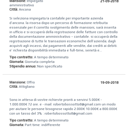
Mansione:
Impiegato
21-09-2018
amministrativo
Città:
Ancona
Si seleziona impiegato/a contabile per importante azienda
d’ancona. la risorsa dopo un percorso di formazione retribuita
essenziale per il corretto svolgimento delle mansioni, sarà inserita
in ufficio e si occuperà della registrazione delle fatture con controllo
della documentazione amministrativo – contabile. si occuperà della
registrazione di tutte le transazioni economiche dell’azienda; dagli
acquisti agli incassi, dai pagamenti alle vendite, dai crediti ai debiti.
e’ richiesta disponibilità immediata e full-time, serietà e...
Tipo contratto:
A tempo determinato
Giornata:
Giornata completa
Stipendio annuo:
Non specificato
Mansione:
Offro
19-09-2018
Città:
Attigliano
Sono in attesa di vostre richieste pronti a servirvi 5.000€ -
1.000.000€ 72 ore. e - mail: robertobossotto8@gmail.com un modo
per aiutare le persone bisognose rapido 2.000€ 10.000€ a 800.000€
con un tasso del 3% : robertobossotto8@gmail.com
Tipo contratto:
A tempo determinato
Giornata:
Part time: indifferente