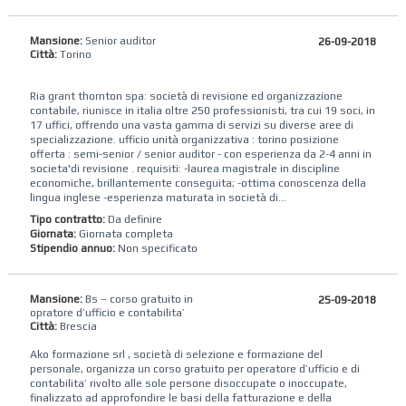
Mansione:
Senior auditor
26-09-2018
Città:
Torino
Ria grant thornton spa: società di revisione ed organizzazione
contabile, riunisce in italia oltre 250 professionisti, tra cui 19 soci, in
17 uffici, offrendo una vasta gamma di servizi su diverse aree di
specializzazione. ufficio unità organizzativa : torino posizione
offerta : semi-senior / senior auditor - con esperienza da 2-4 anni in
societa'di revisione . requisiti: -laurea magistrale in discipline
economiche, brillantemente conseguita; -ottima conoscenza della
lingua inglese -esperienza maturata in società di...
Tipo contratto:
Da definire
Giornata:
Giornata completa
Stipendio annuo:
Non specificato
Mansione:
Bs – corso gratuito in
25-09-2018
opratore d’ufficio e contabilita’
Città:
Brescia
Ako formazione srl , società di selezione e formazione del
personale, organizza un corso gratuito per operatore d’ufficio e di
contabilita’ rivolto alle sole persone disoccupate o inoccupate,
finalizzato ad approfondire le basi della fatturazione e della