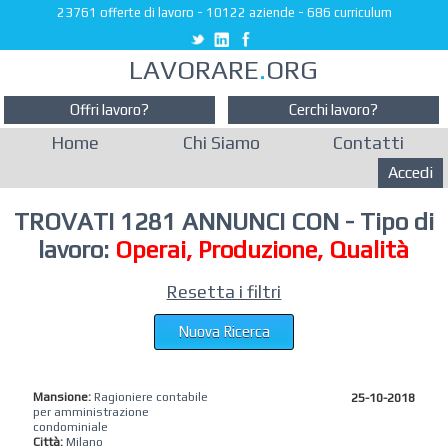
23761 offerte di lavoro
-
10122 aziende
-
686 curriculum
LAVORARE
.
ORG
Offri lavoro?
Cerchi lavoro?
Home
Chi Siamo
Contatti
Accedi
TROVATI 1281 ANNUNCI CON - Tipo di
lavoro:
Operai, Produzione, Qualità
Resetta i filtri
Nuova Ricerca
Mansione:
Ragioniere contabile
25-10-2018
per amministrazione
condominiale
Città:
Milano