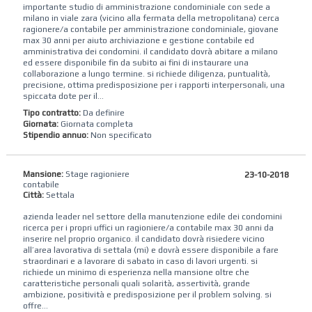
importante studio di amministrazione condominiale con sede a
milano in viale zara (vicino alla fermata della metropolitana) cerca
ragionere/a contabile per amministrazione condominiale, giovane
max 30 anni per aiuto archiviazione e gestione contabile ed
amministrativa dei condomini. il candidato dovrà abitare a milano
ed essere disponibile fin da subito ai fini di instaurare una
collaborazione a lungo termine. si richiede diligenza, puntualità,
precisione, ottima predisposizione per i rapporti interpersonali, una
spiccata dote per il...
Tipo contratto:
Da definire
Giornata:
Giornata completa
Stipendio annuo:
Non specificato
Mansione:
Stage ragioniere
23-10-2018
contabile
Città:
Settala
azienda leader nel settore della manutenzione edile dei condomini
ricerca per i propri uffici un ragioniere/a contabile max 30 anni da
inserire nel proprio organico. il candidato dovrà risiedere vicino
all’area lavorativa di settala (mi) e dovrà essere disponibile a fare
straordinari e a lavorare di sabato in caso di lavori urgenti. si
richiede un minimo di esperienza nella mansione oltre che
caratteristiche personali quali solarità, assertività, grande
ambizione, positività e predisposizione per il problem solving. si
offre...