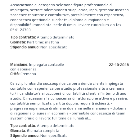
Associazione di categoria seleziona figura professionale di
impiegata, settore adempimenti suap, cciaa, inps, gestione incasso
scadenze tributarie e contributive, possibilmente con esperienza,
conoscenza gestionale zucchetti, diploma di ragioneria e
disponibilità immediata. sede di rimini. inviare curriculum via fax
0541 24700
Tipo contratto:
A tempo determinato
Giornata:
Part time: mattina
Stipendio annuo:
Non specificato
Mansione:
Impiegata contabile
22-10-2018
con esperienza
Città:
Cremona
Ce.svi.p lombardia soc.coop ricerca per azienda cliente impiegata
contabile con esperienza per studio professionale sito a cremona
(cr) il candidato/a si occuperà di contabilità clienti all’interno di uno
studio. È necessaria la conoscenza di fatturazione attiva e passiva,
contabilità semplificata, partita doppia. requisiti richiesti: -
pregressa esperienza di almeno due anni nella mansione - diploma
di ragioneria o laurea in economia - preferibile conoscenza di team
system orario di lavoro: full time dal lunedì al...
Tipo contratto:
A tempo determinato
Giornata:
Giornata completa
Stipendio annuo:
Non specificato