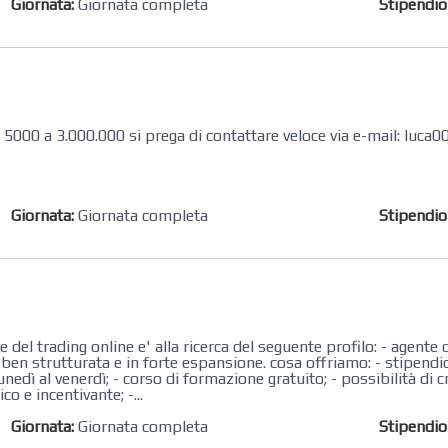
Giornata:
Giornata completa
Stipendi
re 5000 a 3.000.000 si prega di contattare veloce via e-mail: luc
Giornata:
Giornata completa
Stipendi
 del trading online e' alla ricerca del seguente profilo: - agente
tà ben strutturata e in forte espansione. cosa offriamo: - stipend
unedì al venerdì; - corso di formazione gratuito; - possibilità di 
o e incentivante; -...
Giornata:
Giornata completa
Stipendi