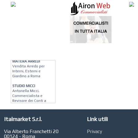
KREION GROUP
Soluzioni su Misura per
Pellicole Solari, Stampa
Digitale e
Riqualificazione Interni
MATERA ARREDI
Vendita Arredo per
Interni, Esterni e
Giardino a Roma
STUDIO MICCI
Antonella Micci,
Commercialista e
Revisore dei Conti a
Roma
AZIENDA AGRICOLA DI
COLA
Italmarket S.r.l.
Link utili
Azienda Agricola a
Roma
Via Alberto Franchetti 20
Privacy
00124 - Roma
CONCEPT POINT