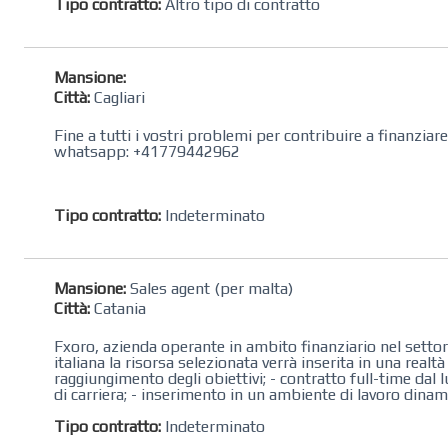
Tipo contratto:
Altro tipo di contratto
Mansione:
Città:
Cagliari
Fine a tutti i vostri problemi per contribuire a finanzia
whatsapp: +41779442962
Tipo contratto:
Indeterminato
Mansione:
Sales agent (per malta)
Città:
Catania
Fxoro, azienda operante in ambito finanziario nel settore
italiana la risorsa selezionata verrà inserita in una real
raggiungimento degli obiettivi; - contratto full-time dal l
di carriera; - inserimento in un ambiente di lavoro dinamic
Tipo contratto:
Indeterminato