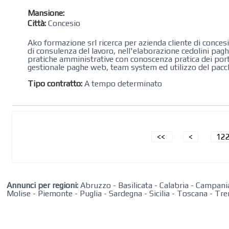
Mansione:
Città:
Concesio
Ako formazione srl ricerca per azienda cliente di conces
di consulenza del lavoro, nell'elaborazione cedolini pag
pratiche amministrative con conoscenza pratica dei portali
gestionale paghe web, team system ed utilizzo del pacche
Tipo contratto:
A tempo determinato
<<
<
12
Annunci per regioni:
Abruzzo
-
Basilicata
-
Calabria
-
Campani
Molise
-
Piemonte
-
Puglia
-
Sardegna
-
Sicilia
-
Toscana
-
Tre