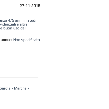
27-11-2018
enza 4/5 anni in studi
idenziali e altre
ede buon uso del
o annuo:
Non specificato
bardia
-
Marche
-