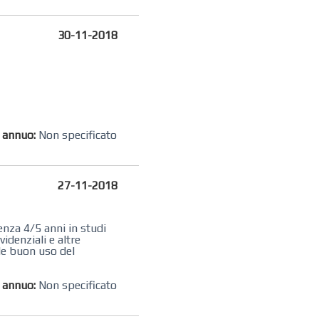
30-11-2018
o annuo:
Non specificato
27-11-2018
enza 4/5 anni in studi
idenziali e altre
ede buon uso del
o annuo:
Non specificato