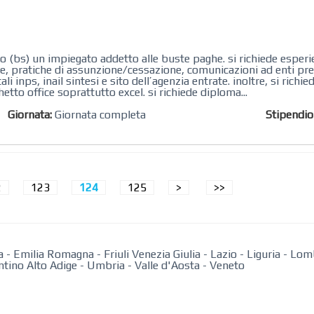
io (bs) un impiegato addetto alle buste paghe. si richiede esperi
he, pratiche di assunzione/cessazione, comunicazioni ad enti prev
 inps, inail sintesi e sito dell’agenzia entrate. inoltre, si richi
tto office soprattutto excel. si richiede diploma...
Giornata:
Giornata completa
Stipendi
2
123
124
125
>
>>
a
-
Emilia Romagna
-
Friuli Venezia Giulia
-
Lazio
-
Liguria
-
Lom
ntino Alto Adige
-
Umbria
-
Valle d'Aosta
-
Veneto