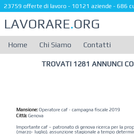
23759 offerte di lavoro
-
10121 aziende
-
686 c
LAVORARE
.
ORG
Home
Chi Siamo
Contatti
TROVATI 1281 ANNUNCI CON 
Mansione:
Operatore caf - campagna fiscale 2019
Città:
Genova
Importante caf – patronato di genova ricerca per la pro
(marzo- luglio). assunzione stagionale a tempo determi