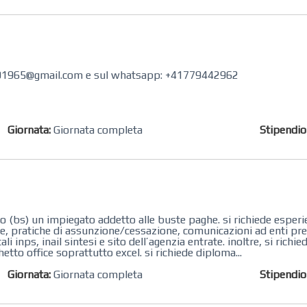
ca001965@gmail.com e sul whatsapp: +41779442962
Giornata:
Giornata completa
Stipendi
io (bs) un impiegato addetto alle buste paghe. si richiede esperi
he, pratiche di assunzione/cessazione, comunicazioni ad enti prev
 inps, inail sintesi e sito dell’agenzia entrate. inoltre, si richi
tto office soprattutto excel. si richiede diploma...
Giornata:
Giornata completa
Stipendi