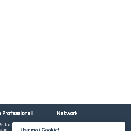
 Professionali
Network
istorazione,
Automobili Online
ione
Usiamo i Cookie!