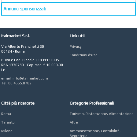
Annunci sponsorizzati
Italmarket S.r.l.
Link utili
Via Alberto Franchetti 20
Privacy
00124 - Roma
Condizioni d'uso
P. Iva e Cod. Fiscale 11831131005
REA 1330730 - Cap. soc. € 10.000,00
i.e.
email:
info@italmarket.com
Tel.
06.4565.0782
Città più ricercate
Categorie Professionali
Roma
Turismo, Ristorazione, Alimentazione
Taranto
Altre
Milano
Amministrazione, Contabilità,
Segreteria