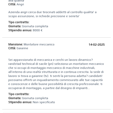
alla qualita'
Città:
Angri
Azienda angri cerca due tirocinati addetti al controllo qualita' a
scopo assunzione, si richiede precisione e serieta'
Tipo contratto:
Giornata:
Giornata completa
Stipendio annuo:
8000 €
Mansione:
Montatore meccanico
14-02-2025
Città:
Gaiarine
Sei appassionato di meccanica e cerchi un lavoro dinamico?
randstad technical di sacile (pn) seleziona un montatore meccanico
che si occupi di montaggio meccanico di macchine industriali,
all’interno di una realtà strutturata e in continua crescita. la sede di
lavoro si trova a gaiarine (tv). ti senti la persona adatta? candidati!
possiamo offrirti un inquadramento commisurato alle tue capacità
e conoscenze e delle buone possibilità di crescita professionale. ti
occuperai di montaggio, a partire dal disegno di impianti...
Tipo contratto:
Giornata:
Giornata completa
Stipendio annuo:
Non specificato