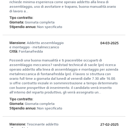
richiede minima esperienza ​come ​operaio addetto alla linea di
assemblaggio, uso di avvitatore e trapano, buona manualità. ​orario
di lavoro a...
Tipo contratto:
Giornata:
Giornata completa
Stipendio annuo:
Non specificato
Mansione:
Addetto assemblaggio
04-03-2025
e montaggio - metalmeccanico
Città:
Fontanafredda
Possiedi una buona manualità e ti piacerebbe occuparti di
assemblaggio meccanico? randstad technical di sacile (pn) ricerca
operaio addetto alla linea di assemblaggio e montaggio per azienda
metalmeccanica di fontanafredda (pn). il lavoro si struttura con
orario full time a giornata dal lunedì al venerdì dalle 7.30 alle 16.00.
si offre contratto iniziale in somministrazione a tempo determinato
con buone prospettive di inserimento. il candidato verrà inserito
all’interno del reparto produttivo, gli verrà assegnato un...
Tipo contratto:
Giornata:
Giornata completa
Stipendio annuo:
Non specificato
Mansione:
Tirocinante addetto
27-02-2025