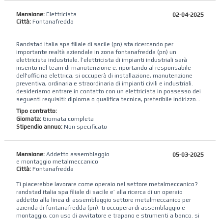
Mansione:
Elettricista
02-04-2025
Città:
Fontanafredda
Randstad italia spa filiale di sacile (pn) sta ricercando per
importante realtà aziendale in zona fontanafredda (pn) un
elettricista industriale. l’elettricista di impianti industriali sarà
inserito nel team di manutenzione e, riportando al responsabile
dell'officina elettrica, si occuperà di installazione, manutenzione
preventiva, ordinaria e straordinaria di impianti civili e industriali.
desideriamo entrare in contatto con un elettricista in possesso dei
seguenti requisiti: diploma o qualifica tecnica, preferibile indirizzo...
Tipo contratto:
Giornata:
Giornata completa
Stipendio annuo:
Non specificato
Mansione:
Addetto assemblaggio
05-03-2025
e montaggio metalmeccanico
Città:
Fontanafredda
Ti piacerebbe lavorare come operaio nel settore metalmeccanico?
randstad‌ ‌italia‌ ‌spa‌ ‌filiale di sacile ‌e’‌ ‌alla‌ ‌ricerca‌ ‌di‌ un operaio ​
addetto​ alla linea di assemblaggio settore metalmeccanico per
azienda di ​​fontanafredda (pn). ti occuperai di assemblaggio e
montaggio, con uso di avvitatore e trapano​ e strumenti a banco. si