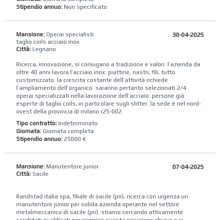
Stipendio annuo:
Non specificato
Mansione:
Operai specialisti
30-04-2025
taglio coils acciaio inox
Città:
Legnano
Ricerca, innovazione, si coniugano a tradizione e valori: l’azienda da
oltre 40 anni lavora l’acciaio inox: piattine, nastri, fili, tutto
customizzato. la crescita costante dell’attività richiede
l’ampliamento dell’organico: saranno pertanto selezionati 2/4
operai specializzati nella lavorazione dell’acciaio: persone già
esperte di taglio coils, in particolare sugli slitter. la sede è nel nord-
ovest della provincia di milano r25-002
Tipo contratto:
Indeterminato
Giornata:
Giornata completa
Stipendio annuo:
25000 €
Mansione:
Manutentore junior
07-04-2025
Città:
Sacile
Randstad italia spa, filiale di sacile (pn), ricerca con urgenza un
manutentore junior per solida azienda operante nel settore
metalmeccanico di ​s​acile (pn). stiamo cercando attivamente