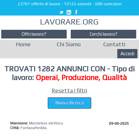
23761 offerte di lavoro
-
10122 aziende
-
686 curriculum
LAVORARE
.
ORG
Offri lavoro?
Cerchi lavoro?
Home
Chi Siamo
Contatti
Accedi
TROVATI 1282 ANNUNCI CON - Tipo di
lavoro:
Operai, Produzione, Qualità
Resetta i filtri
Nuova Ricerca
Mansione:
Montatore elettrico
09-06-2025
Città:
Fontanafredda