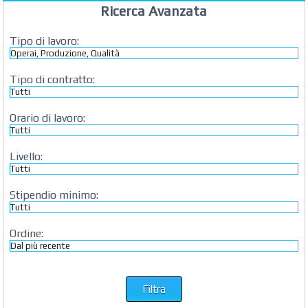
Ricerca Avanzata
Commercialista e
Revisore dei Conti a
Roma
Tipo di lavoro:
AZIENDA AGRICOLA DI
COLA
Azienda Agricola a
Tipo di contratto:
Roma
CONCEPT POINT
Orario di lavoro:
Digital marketing e Web
Agency
Livello:
Stipendio minimo:
Ordine: