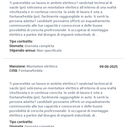
Ti piacerebbe un lavoro in ambito elettrico? randstad technical di
sacile (pn) seleziona un montatore elettrico all’interno di una realtà
strutturata e in continua crescita. la sede di lavoro è sita a
fontanafredda (pn), facilmente raggiungibile in auto. ti senti la
persona adatta? candidati! possiamo offrirti un inquadramento
commisurato alle tue capacità e conoscenze e delle buone
possibilità di crescita professionale. ti occuperai di montaggio
elettrico a partire dal disegno di impianti industriali, di...
Tipo contratto:
Giornata:
Giornata completa
Stipendio annuo:
Non specificato
Mansione:
Montatore elettrico
09-06-2025
Città:
Fontanafredda
Ti piacerebbe un lavoro in ambito elettrico? randstad technical di
sacile (pn) seleziona un montatore elettrico all’interno di una realtà
strutturata e in continua crescita. la sede di lavoro è sita a
fontanafredda (pn), facilmente raggiungibile in auto. ti senti la
persona adatta? candidati! possiamo offrirti un inquadramento
commisurato alle tue capacità e conoscenze e delle buone
possibilità di crescita professionale. ti occuperai di montaggio
elettrico a partire dal disegno di impianti industriali, di...
Tipo contratto:
Giornata:
Giornata completa