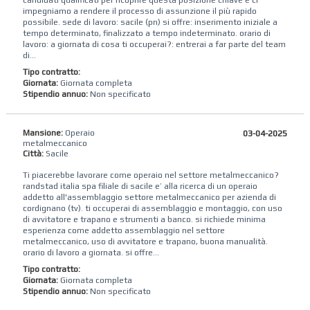
candidati qualificati per ricoprire questa posizione chiave e ci
impegniamo a rendere il processo di assunzione il più rapido
possibile. sede di lavoro: ​sacile (pn) si offre: inserimento iniziale a
tempo determinato, finalizzato a tempo indeterminato. orario di
lavoro: a giornata di cosa ti occuperai?: entrerai a far parte del team
di...
Tipo contratto:
Giornata:
Giornata completa
Stipendio annuo:
Non specificato
Mansione:
Operaio
03-04-2025
metalmeccanico
Città:
Sacile
Ti piacerebbe lavorare come operaio nel settore metalmeccanico?
randstad‌ ‌italia‌ ‌spa‌ ‌filiale di sacile ‌e’‌ ‌alla‌ ‌ricerca‌ ‌di‌ un operaio ​
addetto all'assemblaggio settore metalmeccanico per azienda di ​
cordignano (tv). ti occuperai di assemblaggio e montaggio, con uso
di avvitatore e trapano​ e strumenti a banco. si richiede minima
esperienza ​come addetto assemblaggio nel settore
metalmeccanico, uso di avvitatore e trapano, buona manualità. ​
orario di lavoro a giornata. si offre...
Tipo contratto:
Giornata:
Giornata completa
Stipendio annuo:
Non specificato